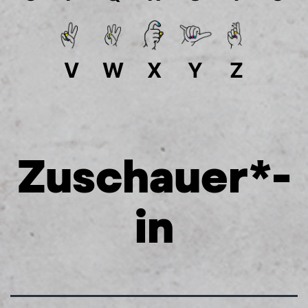
V
W
X
Y
Z
Zuschauer*­
in