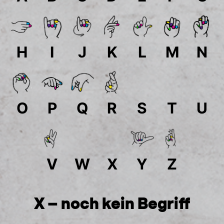
H
I
J
K
L
M
N
O
P
Q
R
S
T
U
V
W
X
Y
Z
X – noch kein Begriff