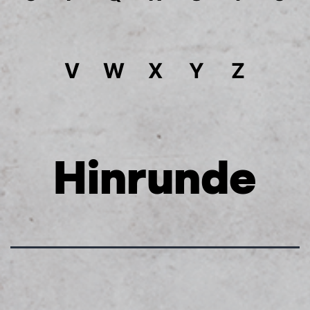
V
W
X
Y
Z
Hinrunde