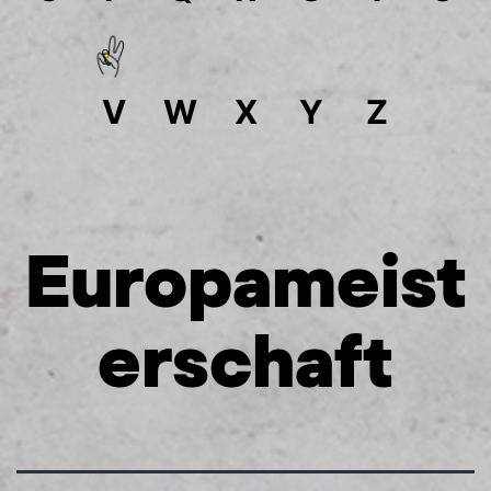
V
W
X
Y
Z
Europameist
erschaft