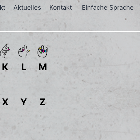
kt
Aktuelles
Kontakt
Einfache Sprache
K
L
M
X
Y
Z