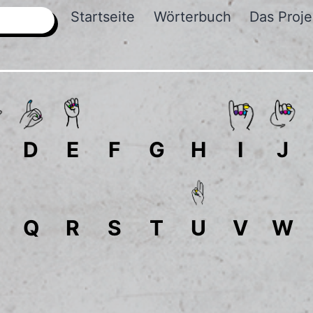
Startseite
Wörterbuch
Das Proje
D
E
F
G
H
I
J
Q
R
S
T
U
V
W